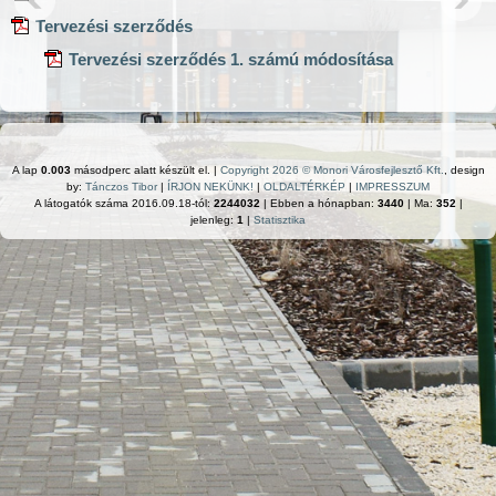
Tervezési szerződés
Tervezési szerződés 1. számú módosítása
A lap
0.003
másodperc alatt készült el. |
Copyright 2026 © Monori Városfejlesztő Kft.
, design
by:
Tánczos Tibor
|
ÍRJON NEKÜNK!
|
OLDALTÉRKÉP
|
IMPRESSZUM
A látogatók száma 2016.09.18-tól:
2244032
| Ebben a hónapban:
3440
| Ma:
352
|
jelenleg:
1
|
Statisztika