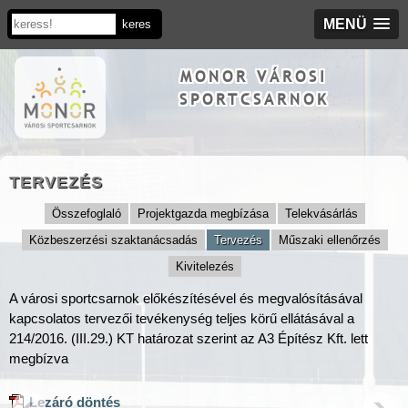
MENÜ
MONOR VÁROSI
SPORTCSARNOK
TERVEZÉS
Összefoglaló
Projektgazda megbízása
Telekvásárlás
Közbeszerzési szaktanácsadás
Tervezés
Műszaki ellenőrzés
Kivitelezés
A városi sportcsarnok előkészítésével és megvalósításával
kapcsolatos tervezői tevékenység teljes körű ellátásával a
214/2016. (III.29.) KT határozat szerint az A3 Építész Kft. lett
megbízva
Lezáró döntés