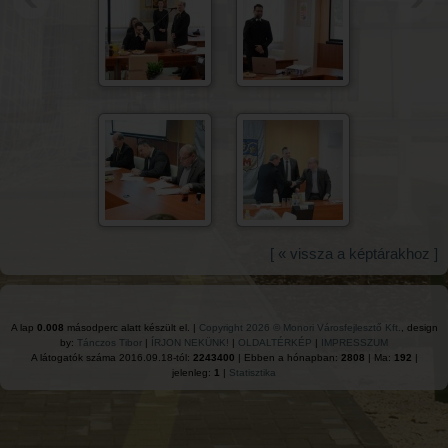
[ « vissza a képtárakhoz ]
A lap
0.008
másodperc alatt készült el. |
Copyright 2026 © Monori Városfejlesztő Kft.
, design
by:
Tánczos Tibor
|
ÍRJON NEKÜNK!
|
OLDALTÉRKÉP
|
IMPRESSZUM
A látogatók száma 2016.09.18-tól:
2243400
| Ebben a hónapban:
2808
| Ma:
192
|
jelenleg:
1
|
Statisztika