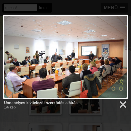
MENÜ
MONOR VÁROSI
SPORTCSARNOK
KÉPTÁR
[ « vissza a képtárakhoz ]
Ünnepélyes kivitelezői szerződés aláírás
Ünnepélyes kivitelezői szerződés aláírás
1/6 kép