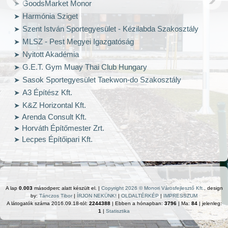
GoodsMarket Monor
Harmónia Sziget
Szent István Sportegyesület - Kézilabda Szakosztály
MLSZ - Pest Megyei Igazgatóság
Nyitott Akadémia
G.E.T. Gym Muay Thai Club Hungary
Sasok Sportegyesület Taekwon-do Szakosztály
A3 Építész Kft.
K&Z Horizontal Kft.
Arenda Consult Kft.
Horváth Építőmester Zrt.
Lecpes Építőipari Kft.
A lap
0.003
másodperc alatt készült el. |
Copyright 2026 © Monori Városfejlesztő Kft.
, design
by:
Tánczos Tibor
|
ÍRJON NEKÜNK!
|
OLDALTÉRKÉP
|
IMPRESSZUM
A látogatók száma 2016.09.18-tól:
2244388
| Ebben a hónapban:
3796
| Ma:
84
| jelenleg:
1
|
Statisztika