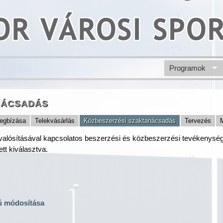
R VÁROSI SPO
Programok
NÁCSADÁS
egbízása
Telekvásárlás
Közbeszerzési szaktanácsadás
Tervezés
alósításával kapcsolatos beszerzési és közbeszerzési tevékenység e
ett kiválasztva.
ú módosítása