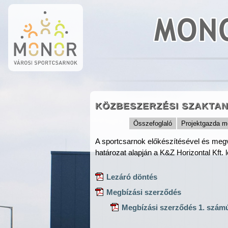
MONO
KÖZBESZERZÉSI SZAKTA
Összefoglaló
Projektgazda m
A sportcsarnok előkészítésével és megv
határozat alapján a K&Z Horizontal Kft. l
Lezáró döntés
Megbízási szerződés
Megbízási szerződés 1. szám