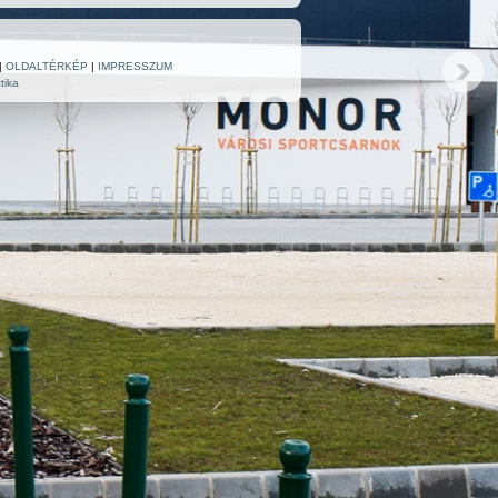
|
OLDALTÉRKÉP
|
IMPRESSZUM
tika