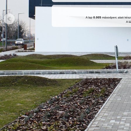
A lap
0.005
másodperc alatt készü
A l