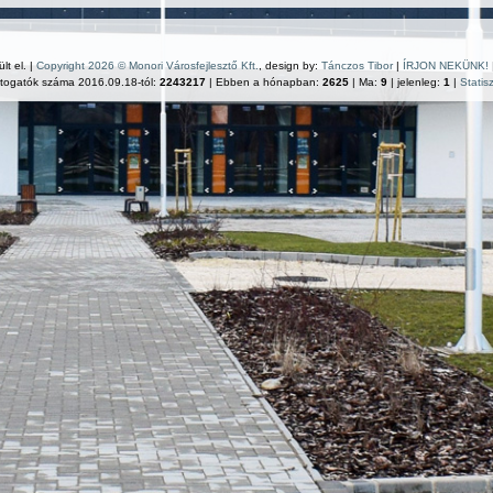
lt el. |
Copyright 2026 © Monori Városfejlesztő Kft.
, design by:
Tánczos Tibor
|
ÍRJON NEKÜNK!
átogatók száma 2016.09.18-tól:
2243217
| Ebben a hónapban:
2625
| Ma:
9
| jelenleg:
1
|
Statisz